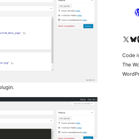
Visit our X (formerly 
Visit ou
Vi
Code i
The Wo
WordPr
lugin.