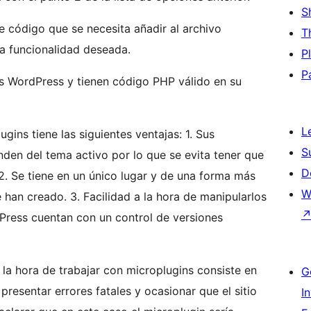
S
 código que se necesita añadir al archivo
T
la funcionalidad deseada.
P
P
s WordPress y tienen código PHP válido en su
L
ugins tiene las siguientes ventajas: 1. Sus
S
nden del tema activo por lo que se evita tener que
D
 2. Se tiene en un único lugar y de una forma más
W
 han creado. 3. Facilidad a la hora de manipularlos
dPress cuentan con un control de versiones
 la hora de trabajar con microplugins consiste en
G
presentar errores fatales y ocasionar que el sitio
I