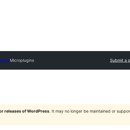
ectory
Microplugins
Submit a p
jor releases of WordPress
. It may no longer be maintained or supp