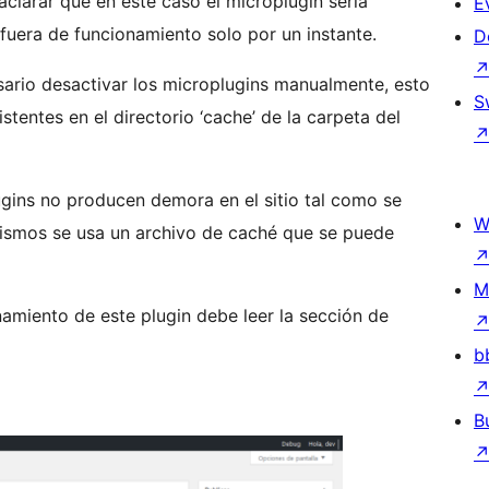
clarar que en este caso el microplugin sería
E
 fuera de funcionamiento solo por un instante.
D
rio desactivar los microplugins manualmente, esto
S
tentes en el directorio ‘cache’ de la carpeta del
ins no producen demora en el sitio tal como se
W
mismos se usa un archivo de caché que se puede
M
amiento de este plugin debe leer la sección de
b
B