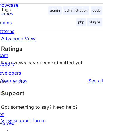
howcase
Tags
admin
administration
code
hemes
lugins
php
plugins
atterns
Advanced View
Ratings
earn
No reviews have been submitted yet.
upport
evelopers
reviews
Your review
See all
ordPress.tv
↗
Support
Got something to say? Need help?
et
View support forum
nvolved