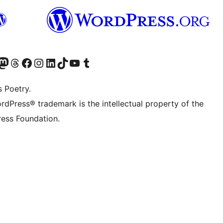
Twitter) account
r Bluesky account
sit our Mastodon account
Visit our Threads account
Visit our Facebook page
Visit our Instagram account
Visit our LinkedIn account
Visit our TikTok account
Visit our YouTube channel
Visit our Tumblr account
s Poetry.
rdPress® trademark is the intellectual property of the
ess Foundation.