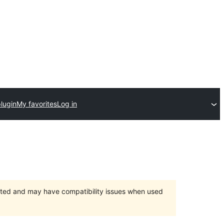
lugin
My favorites
Log in
orted and may have compatibility issues when used