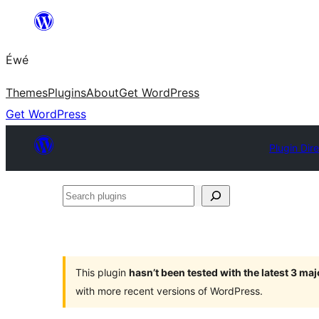
Skip
to
Éwé
content
Themes
Plugins
About
Get WordPress
Get WordPress
Plugin Dir
Search
plugins
This plugin
hasn’t been tested with the latest 3 ma
with more recent versions of WordPress.