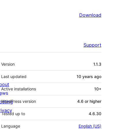
Download
Support
Meta
Version
1.1.3
Last updated
10 years
ago
bout
Active installations
10+
ews
osting
WordPress version
4.6 or higher
rivacy
Tested up to
4.6.30
Language
English (US)