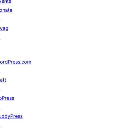
vents
onate
↗
wag
↗
ordPress.com
↗
att
↗
bPress
↗
uddyPress
↗