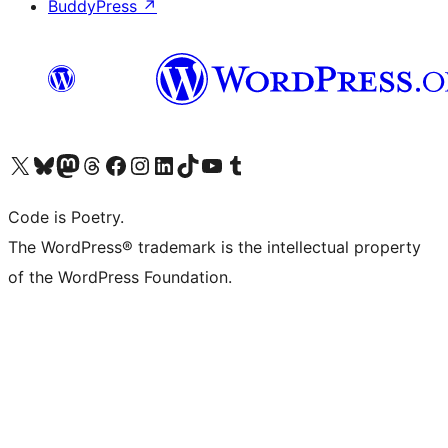
BuddyPress
↗
Visit our X (formerly Twitter) account
Visit our Bluesky account
Visit our Mastodon account
Visit our Threads account
Visit our Facebook page
Visit our Instagram account
Visit our LinkedIn account
Visit our TikTok account
Visit our YouTube channel
Visit our Tumblr account
Code is Poetry.
The WordPress® trademark is the intellectual property
of the WordPress Foundation.