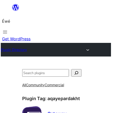
Skip
to
Éwé
content
Get WordPress
Plugin Directory
Search
All
Community
Commercial
Plugin Tag:
aqayepardakht